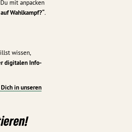
e Du mit anpacken
t auf Wahlkampf?“
.
llst wissen,
 digitalen Info-
 Dich in unseren
tieren!