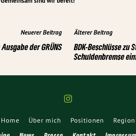
Gemeinsam sind wir bereit!
Neuerer Beitrag
Älterer Beitrag
 Ausgabe der GRÜNS
BDK-Beschlüsse zu 
Schuldenbremse ein
Home
Über mich
Positionen
Region
mine
News
Presse
Kontakt
Impressu