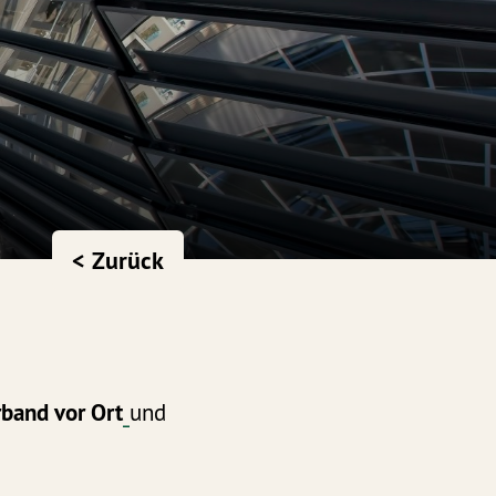
< Zurück
band vor Ort
und