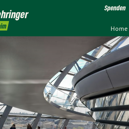
Spenden
hringer
eim
Home