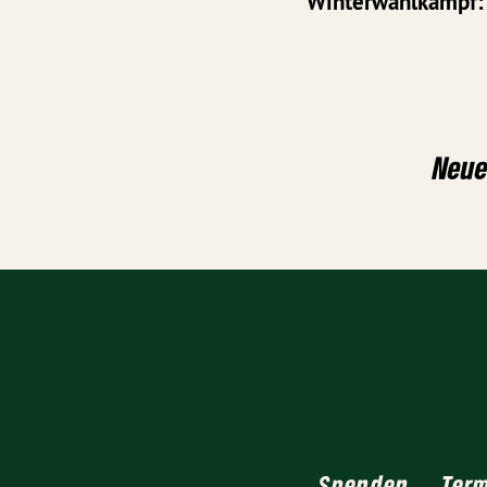
Winterwahlkampf: 
Neue
Spenden
Ter