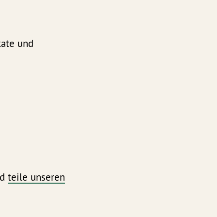
kate und
nd
teile unseren